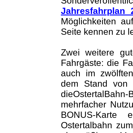
Sonderveröffe
Jahresfahrplan 
Möglichkeiten au
Seite kennen zu l
Zwei weitere gu
Fahrgäste: die F
auch im zwölfte
dem Stand von 
dieOstertalBahn-
mehrfacher Nutzu
BONUS-Karte er
Ostertalbahn zum