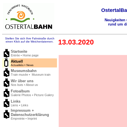
OstertalBa
Neuigkeiten
rund um di
Stellen Sie sich Ihre Fahrstraße durch
13.03.2020
einen Klick auf die Weichenlaternen.
Startseite
Entrée • Home page
Aktuell
Actualités • News
Museumsbahn
Train musée • Museum train
Wir über uns
Nos buts • About us
Fotoalbum
Galerie Photos • Picture Galery
Links
Liens • Links
Impressum +
Datenschutzerklärung
Empreinte • Imprint