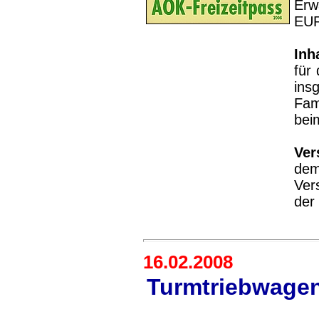
Erw
EU
Inh
für
ins
Fam
bei
Ver
de
Ver
der
16.02.2008
Turmtriebwage