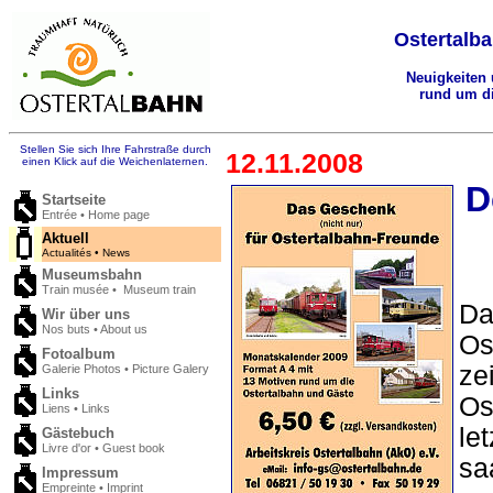
Ostertalba
Neuigkeiten
rund um di
Stellen Sie sich Ihre Fahrstraße durch
12.11.2008
einen Klick auf die Weichenlaternen.
D
Startseite
Entrée • Home page
Aktuell
Actualités • News
Museumsbahn
Train musée • Museum train
Da
Wir über uns
Nos buts • About us
Os
Fotoalbum
ze
Galerie Photos • Picture Galery
Links
Os
Liens • Links
le
Gästebuch
Livre d'or • Guest book
sa
Impressum
Empreinte • Imprint