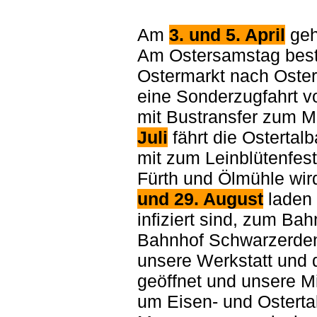
Am
3. und 5. April
geh
Am Ostersamstag beste
Ostermarkt nach Oste
eine Sonderzugfahrt v
mit Bustransfer zum Mi
Juli
fährt die Osterta
mit zum Leinblütenfes
Fürth und Ölmühle wir
und 29. August
laden 
infiziert sind, zum Ba
Bahnhof Schwarzerden
unsere Werkstatt und 
geöffnet und unsere Mi
um Eisen- und Osterta