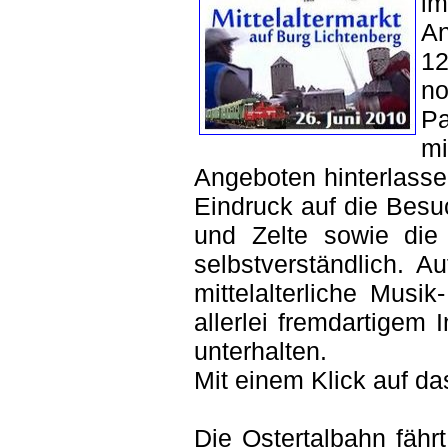
im
A
12
n
P
mi
Angeboten hinterlasse
Eindruck auf die Besuc
und Zelte sowie die 
selbstverständlich. 
mittelalterliche Mus
allerlei fremdartigem
unterhalten.
Mit einem Klick auf da
Die Ostertalbahn fähr