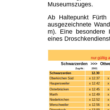
Museumszuges.
Ab Haltepunkt Fürth 
ausgezeichnete Wand
m). Eine besondere I
eines Droschkendiens
nur gültig 
Schwarzerden >>> Ottweil
Zug-Nr.:
2901
Schwarzerden
12.30
1
Oberkirchen Süd
x
12.37
x
Haupersweiler
x
12.42
x
Osterbrücken
x
12.45
x
Marth
x
12.49
x
Niederkirchen
x
12.52
x
Werschweiler
x
12.56
x
Dörrenbach
x
13.00
x