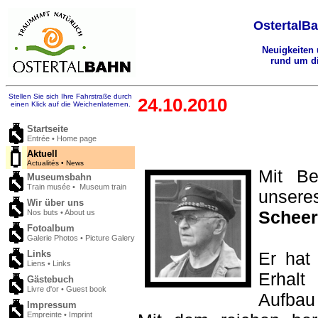
OstertalBa
Neuigkeiten
rund um di
Stellen Sie sich Ihre Fahrstraße durch
24.10.2010
einen Klick auf die Weichenlaternen.
Startseite
Entrée • Home page
Aktuell
Actualités • News
Mit B
Museumsbahn
Train musée • Museum train
unser
Wir über uns
Scheer
Nos buts • About us
Fotoalbum
Galerie Photos • Picture Galery
Links
Er hat 
Liens • Links
Erhalt
Gästebuch
Livre d'or • Guest book
Aufbau
Impressum
Empreinte • Imprint