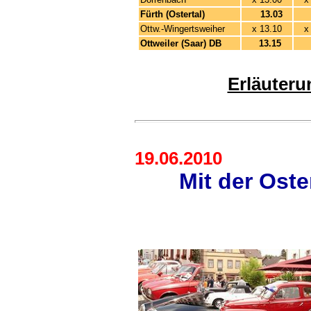
Fürth (Ostertal)
13.03
1
Ottw.-Wingertsweiher
x
13.10
x
Ottweiler (Saar) DB
13.15
1
Erläuteru
19.06.2010
Mit der Ost