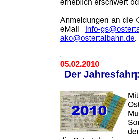
erheblich erschwert od
Anmeldungen an die Ge
eMail
info-gs@ostert
ako@ostertalbahn.de
.
05.02.2010
Der Jahresfahrp
Mi
Os
Mu
So
der