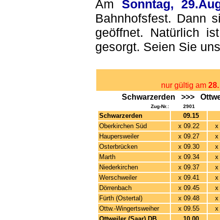
Am
Sonntag, 29.Aug
Bahnhofsfest. Dann s
geöffnet. Natürlich 
gesorgt. Seien Sie un
nur gültig am
28.
Schwarzerden >>> Ottweil
Zug-Nr.:
2901
Schwarzerden
09.15
1
Oberkirchen Süd
x
09.22
x
Haupersweiler
x 09.27
x
Osterbrücken
x 09.30
x
Marth
x 09.34
x
Niederkirchen
x 09.37
x
Werschweiler
x 09.41
x
Dörrenbach
x 09.45
x
Fürth (Ostertal)
x 09.48
x
Ottw.-Wingertsweiher
x 09.55
x
Ottweiler (Saar) DB
10.00
1