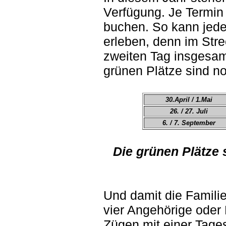
Verfügung
. Je Termi
buchen. So kann jeder
erleben, denn im Stre
zweiten Tag insgesam
grünen Plätze sind noc
30.April / 1.Mai
26. / 27. Juli
6. / 7. September
Die grünen Plätze s
Und damit die Familie
vier Angehörige oder 
Zügen mit einer Tage