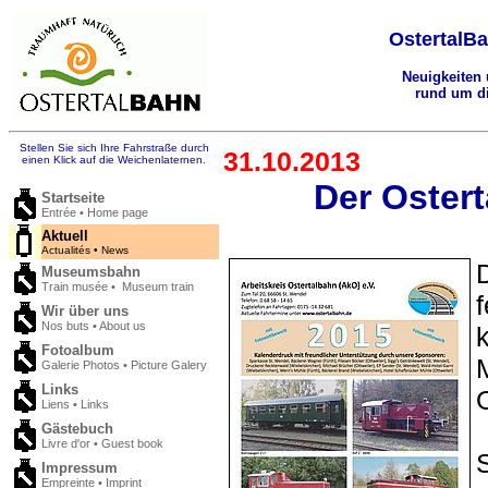
OstertalBa
Neuigkeiten
rund um di
Stellen Sie sich Ihre Fahrstraße durch
31.10.2013
einen Klick auf die Weichenlaternen.
Der Ostert
Startseite
Entrée • Home page
Aktuell
Actualités • News
Museumsbahn
Train musée • Museum train
f
Wir über uns
Nos buts • About us
Fotoalbum
Galerie Photos • Picture Galery
Links
Liens • Links
Gästebuch
Livre d'or • Guest book
Impressum
Empreinte • Imprint