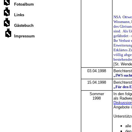
Fotoalbum
Links
NSA Ottwei
Wissmann, h
Gästebuch
des Gleisan
sind. Als U
gefährdet -
Impressum
Ihr Verlust
Erweiterun
Erklärtes Z
völlig abge
bestehenden
[St. Wende
03.04.1998
Berichters
„IWS sucht
15.04.1998
Berichters
„Für den E
Sommer
In den fol
1998
als Radweg
Diskussion
Angebote i
Unterstütz
all
den