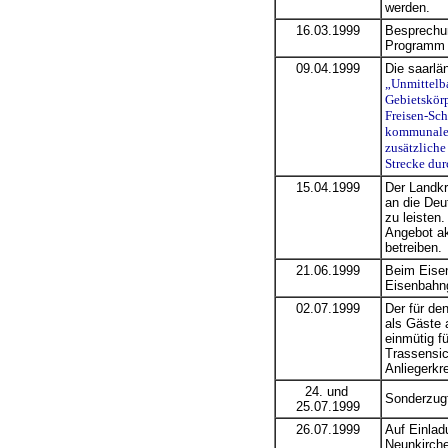
werden.
16.03.1999
Besprechun
Programm 
09.04.1999
Die saarlä
„Unmittelba
Gebietskörp
Freisen-Sch
kommunalen
zusätzliche
Strecke dur
15.04.1999
Der Landkr
an die Deu
zu leisten
Angebot ak
betreiben.
21.06.1999
Beim Eisen
Eisenbahng
02.07.1999
Der für de
als Gäste 
einmütig f
Trassensic
Anliegerkr
24. und
Sonderzugf
25.07.1999
26.07.1999
Auf Einlad
Neunkirche