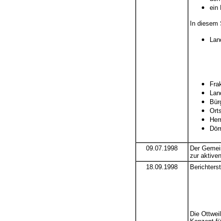
ein 
In diesem S
Lan
Fra
Lan
Bür
Ort
Her
Dör
09.07.1998
Der Gemein
zur aktive
18.09.1998
Berichterst
Die Ottwei