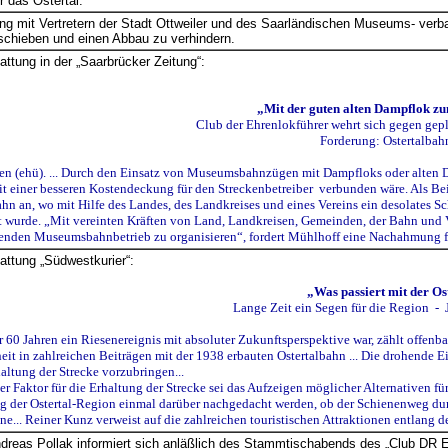
r das Ostertal.
g mit Vertretern der Stadt Ottweiler und des Saarländischen Museums- verband
schieben und einen Abbau zu verhindern.
attung in der „Saarbrücker Zeitung“:
„Mit der guten alten Dampflok z
Club der Ehrenlokführer wehrt sich gegen gepl
Forderung: Ostertalbah
n (ehü). ... Durch den Einsatz von Museumsbahnzügen mit Dampfloks oder alten Di
t einer besseren Kostendeckung für den Streckenbetreiber verbunden wäre. Als Bei
 an, wo mit Hilfe des Landes, des Landkreises und eines Vereins ein desolates Sch
t wurde. „Mit vereinten Kräften von Land, Landkreisen, Gemeinden, der Bahn und 
enden Museumsbahnbetrieb zu organisieren“, fordert Mühlhoff eine Nachahmung fü
tattung „Südwestkurier“:
„Was passiert mit der O
Lange Zeit ein Segen für die Region - 
r 60 Jahren ein Riesenereignis mit absoluter Zukunftsperspektive war, zählt offenba
it in zahlreichen Beiträgen mit der 1938 erbauten Ostertalbahn ... Die drohende E
altung der Strecke vorzubringen...
er Faktor für die Erhaltung der Strecke sei das Aufzeigen möglicher Alternativen fü
 der Ostertal-Region einmal darüber nachgedacht werden, ob der Schienenweg durc
e... Reiner Kunz verweist auf die zahlreichen touristischen Attraktionen entlang de
dreas Pollak informiert sich anläßlich des Stammtischabends des „Club DR