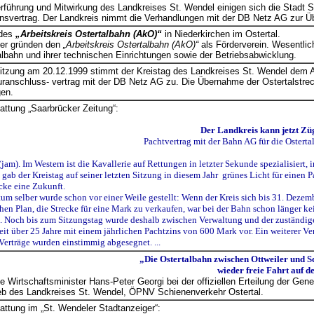
rführung und Mitwirkung des Landkreises St. Wendel einigen sich die Stadt S
nsvertrag. Der Landkreis nimmt die Verhandlungen mit der DB Netz AG zur Ü
 des
„Arbeitskreis Ostertalbahn (AkO)“
in Niederkirchen im Ostertal.
der gründen den
„Arbeitskreis Ostertalbahn (AkO)“
als Förderverein. Wesentlich
albahn und ihrer technischen Einrichtungen sowie der Betriebsabwicklung.
Sitzung am 20.12.1999 stimmt der Kreistag des Landkreises St. Wendel dem 
turanschluss- vertrag mit der DB Netz AG zu. Die Übernahme der Ostertalstre
gen.
tattung „Saarbrücker Zeitung“:
Der Landkreis kann jetzt Züg
Pachtvertrag mit der Bahn AG für die Ostert
(jam). Im Western ist die Kavallerie auf Rettungen in letzter Sekunde spezialisier
gab der Kreistag auf seiner letzten Sitzung in diesem Jahr grünes Licht für einen 
ecke eine Zukunft.
um selber wurde schon vor einer Weile gestellt: Wenn der Kreis sich bis 31. Dezembe
hen Plan, die Strecke für eine Mark zu verkaufen, war bei der Bahn schon länger k
. Noch bis zum Sitzungstag wurde deshalb zwischen Verwaltung und der zuständige
eit über 25 Jahre mit einem jährlichen Pachtzins von 600 Mark vor. Ein weiterer Ve
 Verträge wurden einstimmig abgesegnet. ...
„Die Ostertalbahn zwischen Ottweiler und 
wieder freie Fahrt auf d
te Wirtschaftsminister Hans-Peter Georgi bei der offiziellen Erteilung der 
eb des Landkreises St. Wendel, ÖPNV Schienenverkehr Ostertal.
tattung im „St. Wendeler Stadtanzeiger“: