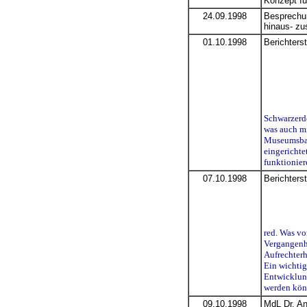
Konzept fü
24.09.1998
Besprechun
hinaus- zu
01.10.1998
Berichterst
Schwarzerde
was auch mi
Museumsbahn
eingerichte
funktionier
07.10.1998
Berichters
red. Was vo
Vergangenhe
Aufrechterh
Ein wichtig
Entwicklung
werden könn
09.10.1998
MdL Dr. An