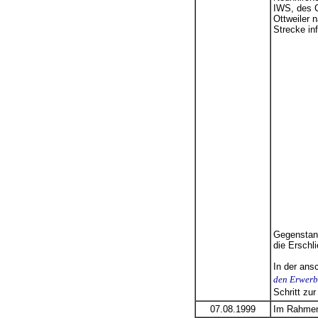
IWS, des C
Ottweiler 
Strecke in
Gegenstand
die Erschl
In der ans
den Erwerb 
Schritt zu
07.08.1999
Im Rahmen 