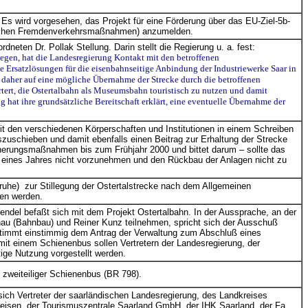
Es wird vorgesehen, das Projekt für eine Förderung über das EU-Ziel-5b-
ichen Fremdenverkehrsmaßnahmen) anzumelden.
eten Dr. Pollak Stellung. Darin stellt die Regierung u. a. fest:
legen, hat die Landesregierung Kontakt mit den betroffenen
Ersatzlösungen für die eisenbahnseitige Anbindung der Industriewerke Saar in
h daher auf eine mögliche Übernahme der Strecke durch die betroffenen
rt, die Ostertalbahn als Museumsbahn touristisch zu nutzen und damit
g hat ihre grundsätzliche Bereitschaft erklärt, eine eventuelle Übernahme der
it den verschiedenen Körperschaften und Institutionen in einem Schreiben
zuschieben und damit ebenfalls einen Beitrag zur Erhaltung der Strecke
icherungsmaßnahmen bis zum Frühjahr 2000 und bittet darum – sollte das
r eines Jahres nicht vorzunehmen und den Rückbau der Anlagen nicht zu
he) zur Stillegung der Ostertalstrecke nach dem Allgemeinen
den werden.
del befaßt sich mit dem Projekt Ostertalbahn. In der Aussprache, an der
nau (Bahnbau) und Reiner Kunz teilnehmen, spricht sich der Ausschuß
 stimmt einstimmig dem Antrag der Verwaltung zum Abschluß eines
it einem Schienenbus sollen Vertretern der Landesregierung, der
ige Nutzung vorgestellt werden.
zweiteiliger Schienenbus (BR 798).
ich Vertreter der saarländischen Landesregierung, des Landkreises
eisen, der Tourismuszentrale Saarland GmbH, der IHK Saarland, der Fa.