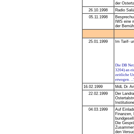
der Ostert
26.10.1998
Radio Salü
05.11.1998
Besprechun
IWS eine m
der Bemüh
25.01.1999
Im Tarif- 
Die DB Netz
3204) an ei
zeitliche U
erwogen. ...
16.02.1999
MdL Dr. An
22.02.1999
Der Landra
Ostertalst
Institution
04.03.1999
Auf Einlad
Finanzen, 
bundgesell
Die Gesprä
Zusammenfa
den Versuc