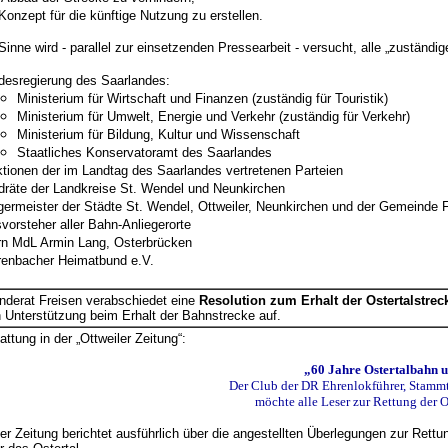
Konzept für die künftige Nutzung zu erstellen.
inne wird - parallel zur einsetzenden Pressearbeit - versucht, alle „zuständig
desregierung des Saarlandes:
Ministerium für Wirtschaft und Finanzen (zuständig für Touristik)
Ministerium für Umwelt, Energie und Verkehr (zuständig für Verkehr)
Ministerium für Bildung, Kultur und Wissenschaft
Staatliches Konservatoramt des Saarlandes
ktionen der im Landtag des Saarlandes vertretenen Parteien
dräte der Landkreise St. Wendel und Neunkirchen
germeister der Städte St. Wendel, Ottweiler, Neunkirchen und der Gemeinde 
svorsteher aller Bahn-Anliegerorte
rn MdL Armin Lang, Osterbrücken
renbacher Heimatbund e.V.
derat Freisen verabschiedet eine
Resolution zum Erhalt der Ostertalstrec
n Unterstützung beim Erhalt der Bahnstrecke auf.
attung in der „Ottweiler Zeitung“:
„60 Jahre Ostertalbahn u
Der Club der DR Ehrenlokführer, Stammt
möchte alle Leser zur Rettung der O
ler Zeitung berichtet ausführlich über die angestellten Überlegungen zur Rett