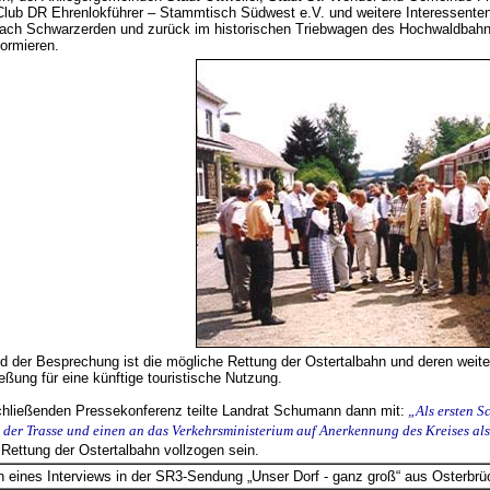
lub DR Ehrenlokführer – Stammtisch Südwest e.V. und weitere Interessente
nach Schwarzerden und zurück im historischen Triebwagen des Hochwaldbahn e.
formieren.
 der Besprechung ist die mögliche Rettung der Ostertalbahn und deren weite
ießung für eine künftige touristische Nutzung.
chließenden Pressekonferenz teilte Landrat Schumann dann
mit:
„Als ersten S
der Trasse und einen an das Verkehrsministerium auf Anerkennung des Kreises al
r Rettung der Ostertalbahn vollzogen
sein.
eines Interviews in der SR3-Sendung „Unser Dorf - ganz groß“ aus Osterbrücke