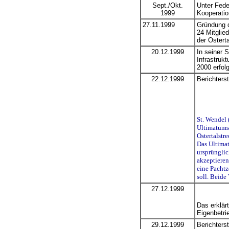
Sept./Okt.
Unter Fede
1999
Kooperatio
27.11.1999
Gründung
24 Mitglie
der Ostert
20.12.1999
In seiner 
Infrastruk
2000 erfol
22.12.1999
Berichters
St. Wendel 
Ultimatums 
Ostertalstr
Das Ultimat
ursprünglic
akzeptieren
eine Pachtz
soll. Beide
27.12.1999
Das erklär
Eigenbetri
29.12.1999
Berichters