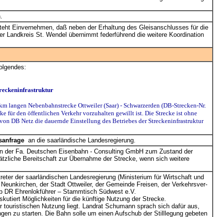
.
steht Einvernehmen, daß neben der Erhaltung des Gleisanschlusses für die
er Landkreis St. Wendel übernimmt federführend die weitere Koordination
folgendes:
eckeninfrastruktur
km langen Nebenbahnstrecke Ottweiler (Saar) - Schwarzerden (DB-Strecken-Nr.
 für den öffentlichen Verkehr vorzuhalten gewillt ist. Die Strecke ist ohne
von DB Netz die dauernde Einstellung des Betriebes der Streckeninfrastruktur
sanfrage
an die saarländische Landesregierung.
ten der Fa. Deutschen Eisenbahn - Consulting GmbH zum Zustand der
ätzliche Bereitschaft zur Übernahme der Strecke, wenn sich weitere
eter der saarländischen Landesregierung (Ministerium für Wirtschaft und
 Neunkirchen, der Stadt Ottweiler, der Gemeinde Freisen, der Verkehrsver-
ub DR Ehrenlokführer – Stammtisch Südwest e.V.
utiert Möglichkeiten für die künftige Nutzung der Strecke.
r touristischen Nutzung liegt. Landrat Schumann sprach sich dafür aus,
gen zu starten. Die Bahn solle um einen Aufschub der Stilllegung gebeten