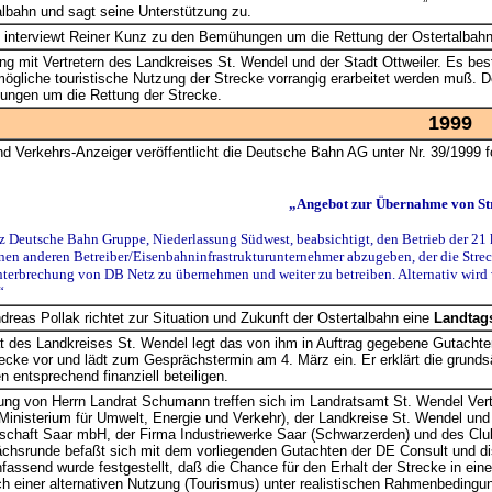
albahn und sagt seine Unterstützung zu.
 interviewt Reiner Kunz zu den Bemühungen um die Rettung der Ostertalbahn
g mit Vertretern des Landkreises St. Wendel und der Stadt Ottweiler. Es be
ögliche touristische Nutzung der Strecke vorrangig erarbeitet werden muß. D
ungen um die Rettung der Strecke.
1999
und Verkehrs-Anzeiger veröffentlicht die Deutsche Bahn AG unter Nr. 39/1999 
„Angebot zur Übernahme von Str
 Deutsche Bahn Gruppe, Niederlassung Südwest, beabsichtigt, den Betrieb der 21 
nen anderen Betreiber/Eisenbahninfrastrukturunternehmer abzugeben, der die Strecke
nterbrechung von DB Netz zu übernehmen und weiter zu betreiben. Alternativ wird 
“
dreas Pollak richtet zur Situation und Zukunft der Ostertalbahn eine
Landtag
t des Landkreises St. Wendel legt das von ihm in Auftrag gegebene Gutach
recke vor und lädt zum Gesprächstermin am 4. März ein. Er erklärt die grunds
en entsprechend finanziell beteiligen.
ung von Herrn Landrat Schumann treffen sich im Landratsamt St. Wendel Vertr
Ministerium für Umwelt, Energie und Verkehr), der Landkreise St. Wendel und
schaft Saar mbH, der Firma Industriewerke Saar (Schwarzerden) und des Cl
chsrunde befaßt sich mit dem vorliegenden Gutachten der DE Consult und disk
ssend wurde festgestellt, daß die Chance für den Erhalt der Strecke in eine
h einer alternativen Nutzung (Tourismus) unter realistischen Rahmenbedingun