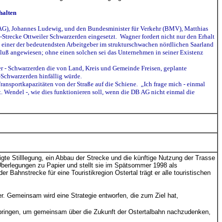
halten
 AG), Johannes Ludewig, und den Bundesminister für Verkehr (BMV), Matthias
trecke Ottweiler Schwarzerden eingesetzt. Wagner fordert nicht nur den Erhalt
n einer der bedeutendsten Arbeitgeber im strukturschwachen nördlichen Saarland
luß angewiesen; ohne einen solchen sei das Unternehmen in seiner Existenz
ler - Schwarzerden die von Land, Kreis und Gemeinde Freisen, geplante
Schwarzerden hinfällig würde.
Transportkapazitäten von der Straße auf die Schiene. „Ich frage mich - einmal
 Wendel -, wie dies funktionieren soll, wenn die DB AG nicht einmal die
gte Stilllegung, ein Abbau der Strecke und die künftige Nutzung der Trasse
 Überlegungen zu Papier und stellt sie im Spätsommer 1998 als
er Bahnstrecke für eine Touristikregion Ostertal trägt er alle touristischen
er. Gemeinsam wird eine Strategie entworfen, die zum Ziel hat,
 zu bringen, um gemeinsam über die Zukunft der Ostertalbahn nachzudenken,