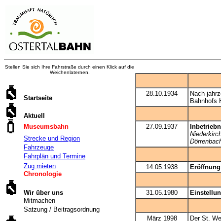
Stellen Sie sich Ihre Fahrstraße durch einen Klick auf die
Weichenlaternen.
28.10.1934
Nach jahr
Startseite
Bahnhofs H
Aktuell
Museumsbahn
27.09.1937
Inbetriebn
Niederkirc
Strecke und Region
Dörrenbach
Fahrzeuge
Fahrplän und Termine
Zug mieten
14.05.1938
Eröffnung
Chronologie
Wir über uns
31.05.1980
Einstellu
Mitmachen
Satzung / Beitragsordnung
März 1998
Der St. We