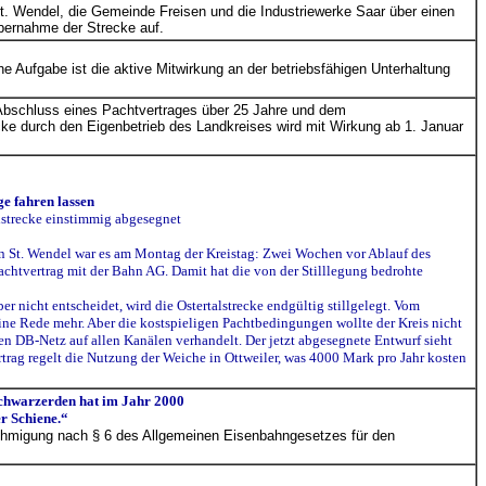
t. Wendel, die Gemeinde Freisen und die Industriewerke Saar über einen
bernahme der Strecke auf.
e Aufgabe ist die aktive Mitwirkung an der betriebsfähigen Unterhaltung
Abschluss eines Pachtvertrages über 25 Jahre und dem
cke durch den Eigenbetrieb des Landkreises wird mit Wirkung ab 1. Januar
e fahren lassen
alstrecke einstimmig abgesegnet
t, in St. Wendel war es am Montag der Kreistag: Zwei Wochen vor Ablauf des
Pachtvertrag mit der Bahn AG. Damit hat die von der Stilllegung bedrohte
r nicht entscheidet, wird die Ostertalstrecke endgültig stillgelegt. Vom
eine Rede mehr. Aber die kostspieligen Pachtbedingungen wollte der Kreis nicht
n DB-Netz auf allen Kanälen verhandelt. Der jetzt abgesegnete Entwurf sieht
rtrag regelt die Nutzung der Weiche in Ottweiler, was 4000 Mark pro Jahr kosten
Schwarzerden hat im Jahr 2000
er Schiene.“
Genehmigung nach § 6 des Allgemeinen Eisenbahngesetzes für den