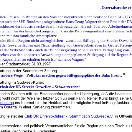
„
Ostertalstrecke er
ler/ Freisen. In Briefen an den Vorstandsvorsitzenden der Deutsche Bahn AG (DB
at sich der SPD-Bundestagsabgeordnete Hans Georg Wagner für den Erhalt der DB-S
schlusses der Industriewerke Saar in Schwarzerden, die mit über 500 Arbeitnehmer
nternehmen der Instandsetzungstechnik sei die IWS zwingend auf einen Gleisansch
 und mit ihm sämtliche Arbeitsplätze.
 wäre für die Region nicht auszugleichen - zumal mit Stillegung der Strecke Ottwei
g der Gewerbeflächen und Neuansiedlung von Gewerbebetrieben im Gebiet Freisen-
iel der Verkehrspolitik auch der Bundesregierung sei die stärkere Verlagerung von 
sehen von den konkreten Auswirkungen der geplanten Stillegung auf die Region St.
 Kapazitäten zu erhalten bereit ist.“ schreibt Wagner.“
ler Stadtanzeiger, 31.03.1998]
tattung in der Saarbrücker Zeitung:
 andere Wege – Politiker machen gegen Stillegungspläne der Bahn Front
.“
tattung im Südwest-Kurier:
rhalt der DB-Strecke Ottweiler – Schwarzerden“
genden Wochen reift bei Eisenbahnfreunden die Überlegung, daß die beabsichti
 wohl nicht der Weisheit letzter Schluß sein kann. Reiner Kunz bringt seine
sbeitrag
ins Internet ein. Im Hinblick auf die mögliche Erschließungsfunktion d
m Ostertal in einer Kartierung zusammen.
ung leistet der
Club DR Ehrenlokführer - Stammtisch Südwest e.V.
in Ottweil
e Interessierte und politisch Verantwortlichen für die Region an einen Tisch
 Abbau der Strecke zu verhindern,