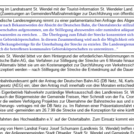
g im Landratsamt St. Wendel mit der Tourist-Information St. Wendeler Land. 
(Zuweisungen an Gemeinden/Maßnahmeträger zur Durchführung von öffentl
ndische Landesregierung nimmt zu einer parlamentarischen Anfrage des Abgeordn
r nach Bekanntwerden der Absicht der Deutschen Bahn, die Ostertalstrecke stillzu
erschaften aufgenommen, um die Stilllegung abzuwenden oder zumindest adäquate 
warzerden zu erreichen. ... Die Überlegung zum Erhalt der Strecke konzentriert sic
 Gebietskörperschaften. In diesem Zusammenhang wird auch die Möglichkeit erörte
 Deckungsbeiträge für die Unterhaltung der Strecke zu erzielen. Die Landesregierun
ch die betroffenen kommunalen Gebietskörperschaften zu unterstützen...“
eis St. Wendel bittet vor dem Hintergrund der erforderlichen Abstimmungen m
tsche Bahn AG, das Verfahren zur Stillegung der Strecke um 6 Monate hinaus
. Alternativ bittet sie um ein Kostenangebot zur Durchführung von Verkehrss
zeptiert werden – nach Stilllegung der Strecke die Entwidmung auf die Daue
bahnbundesamt geht der Antrag der Deutschen Bahn AG (DB Netz, NL Karlsru
esetz (AEG) ein; über den Antrag muß innerhalb von drei Monaten entschie
n Eigenbetrieb Nahverkehr zuständige Werksausschuß des Landkreises St. Wen
auch der Bürgermeister der Gemeinde Freisen, Herr Schmidt von der Fa. Cro
ür die weitere Verfolgung Projektes zur Übernahme der Bahnstrecke aus und
herungs- vertrages mit der DB Netz zu. Im Rahmen einer Präsentationsfahrt m
eise und -gemeinden am 26.7.99 die Strecke und die Konzeption für eine künft
ahrten des Hochwaldbahn e.V. auf der Ostertalbahn. Zum Einsatz kommt ein 
ung von Herrn Landrat Franz Josef Schumann (Landkreis St. Wendel) treffen s
n, der Anliegergemeinden Stadt Ottweiler, Stadt St. Wendel und Gemeinde Fr