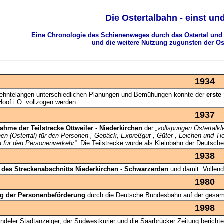
Die Ostertalbahn - einst un
Eine Chronologie des Schienenweges durch das Ostertal un
und die weitere Nutzung zugunsten der Ost
1934
zehntelangen unterschiedlichen Planungen und Bemühungen konnte der
erste
oof i.O. vollzogen werden.
1937
ahme der Teilstrecke Ottweiler - Niederkirchen
der
„vollspurigen Ostertalk
hen (Ostertal) für den Personen-, Gepäck, Expreßgut-, Güter-, Leichen und T
 für den Personenverkehr“.
Die Teilstrecke wurde als Kleinbahn der Deutsch
1938
 des Streckenabschnitts Niederkirchen - Schwarzerden
und damit Vollend
1980
ng der Personenbeförderung
durch die Deutsche Bundesbahn auf der gesam
1998
ndeler Stadtanzeiger, der Südwestkurier und die Saarbrücker Zeitung berichte