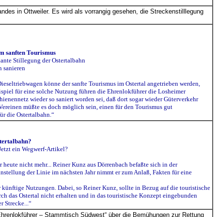
es in Ottweiler. Es wird als vorrangig gesehen, die Streckenstilllegung
um sanften Tourismus
ante Stillegung der Ostertalbahn
n sanieren
eseltriebwagen könne der sanfte Tourismus im Ostertal angetrieben werden,
spiel für eine solche Nutzung führen die Ehrenlokführer die Losheimer
ienennetz wieder so saniert worden sei, daß dort sogar wieder Güterverkehr
Vereinen müßte es doch möglich sein, einen für den Tourismus gut
r die Ostertalbahn.“
stertalbahn?
Jetzt ein Wegwerf-Artikel?
r heute nicht mehr... Reiner Kunz aus Dörrenbach befaßte sich in der
instellung der Linie im nächsten Jahr nimmt er zum Anlaß, Fakten für eine
r künftige Nutzungen. Dabei, so Reiner Kunz, sollte in Bezug auf die touristische
h das Ostertal nicht erhalten und in das touristische Konzept eingebunden
r Strecke...“
 Ehrenlokführer – Stammtisch Südwest“ über die Bemühungen zur Rettung