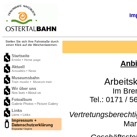
Im
Stellen Sie sich Ihre Fahrstraße durch
einen Klick auf die Weichenlaternen.
Startseite
Entrée • Home page
Anbi
Aktuell
Actualités • News
Museumsbahn
Arbeits
Train musée • Museum train
Wir über uns
Im Bre
Nos buts • About us
Tel.: 0171 /
Fotoalbum
Galerie Photos • Picture Galery
Links
Vertretungsberechti
Liens • Links
Impressum +
Mart
Datenschutzerklärung
Empreinte • Imprint