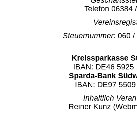
Geschäftsstel
Telefon 06384
Vereinsregist
Steuernummer:
060 /
arkasse S
Kreissp
IBAN: DE46 5925 
Sparda-Bank Südw
IBAN: DE97 5509
Inhaltlich Vera
Reiner Kunz (Webm