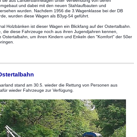
il sie aus Länderbahnwagen unter Verwendung von deren
umgebaut und dabei mit den neuen Stahlaufbauten und
versehen wurden. Nachdem 1956 die 3.Wagenklasse bei der DB
rde, wurden diese Wagen als B3yg-54 geführt.
inal Holzbänken ist dieser Wagen ein Blickfang auf der Ostertalbahn.
e, die diese Fahrzeuge noch aus ihren Jugendjahren kennen,
 Ostertalbahn, um ihren Kindern und Enkeln den "Komfort" der 50er
ringen.
Ostertalbahn
rland stand am 30.5. wieder die Rettung von Personen aus
 dafür wieder Fahrzeuge zur Verfügung.