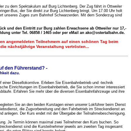
er zu dem Spektakulum auf Burg Lichtenberg. Der Zug fährt in Ottweiler
inger-Bus, der Sie direkt zur Burg Lichtenberg bringt. Um 17.00 Uhr holt
bfahrt unseres Zuges zum Bahnhof Schwarzerden. Mit dem Sonderzug sind
ck und den Eintritt zur Burg zahlen Erwachsene ab Ottweiler nur 17,-
eldung unter
Tel. 06858 / 1465 oder per eMail an ako@ostertalbahn.de
.
 den angemeldeten Teilnehmern auf einen schönen Tag beim
die nächstjährige Veranstaltung vertrösten...
uf den Führerstand? -
hkeit dazu.
f einer Diesellokomtive.
Erleben Sie Eisenbahnbetrieb und -technik
che Einrichtungen im Eisenbahnbetrieb, die Sie schon immer interessiert
bläufe. Erfahren Sie mehr über die diversen Eisenbahnfahrzeuge und ihre
egleiten Sie an den beiden Kurs­tagen einen unserer Lok­führer beim Dienst
triebsdienst, die Zugvorbereitung und den Fahrbetrieb im Streckendienst an
d an­legen. Der Kurs endet mit der Übergabe der Teilnahme­bescheinigung.
ung
. Je Termin können maximal zwei Teilnehmer den Kurs buchen. So
Streckendienst sind die Kursteilnehmer jeweils am zweiten Tag insgesamt
i, die roten Plätze sind bereits belegt: