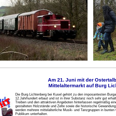
Am 21. Juni mit der Osterta
Mittelaltermarkt auf Burg Li
Die Burg Lichtenberg bei Kusel gehört zu den imposantesten Burg
12.Jahrhundert erbaut und ist in ihrer Substanz noch sehr gut erhal
Treiben und den attraktiven Angeboten hinterlassen regelmäßig eine
gestalteten Holzstände und Zelte sowie die historische Gewandung 
werden mehrere mittelalterliche Musik- und Tanzgruppen in bunten 
Publikum unterhalten.