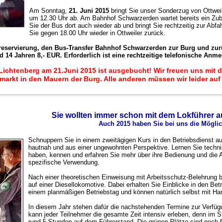
Am Sonntag,
21. Juni 2015
bringt Sie unser Sonderzug von Ottweil
um 12.30 Uhr ab
. Am Bahnhof Schwarzerden wartet bereits ein Zubr
Sie der Bus dort auch wieder ab und bringt Sie rechtzeitig zur A
Sie gegen 18.00 Uhr wieder in Ottweiler zurück.
zreservierung, den Bus-Transfer Bahnhof Schwarzerden zur Burg und zurü
 14 Jahren 8,- EUR. Erforderlich ist eine rechtzeitige telefonische Anm
Lichtenberg am 21.Juni 2015 ist ausgebucht! Wir freuen uns mit
markt in den Mauern der Burg. Alle anderen müssen wir leider auf 
Sie wollten immer schon mit dem Lokführer a
Auch 2015 haben Sie bei uns die Möglic
Schnuppern Sie in einem zweitägigen Kurs in den Betriebsdienst au
hautnah und aus einer ungewohnten Perspektive. Lernen Sie technis
haben, kennen und erfahren Sie mehr über ihre Bedienung und die A
spezifische Verwendung.
Nach einer theoretischen Einweisung mit Arbeits­schutz-Beleh­rung b
auf einer Diesellokomotive. Dabei erhalten Sie Einblicke in den Be
einem planmäßigen Betriebstag und können natürlich selbst mit Han
In diesem Jahr stehen dafür die nachstehenden Termine zur Verfüg
kann jeder Teilnehmer die gesamte Zeit intensiv erleben, denn im 
rund 5 Stunden auf dem Führerstand. Die grünen Plätze sind noch fre