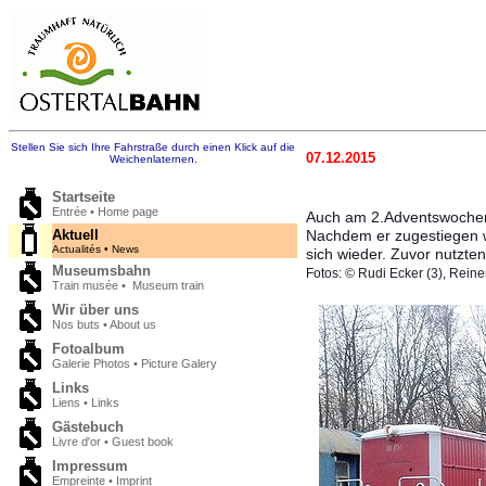
Stellen Sie sich Ihre Fahrstraße durch einen Klick auf die
07.12.2015
Weichenlaternen.
Startseite
Entrée • Home page
Auch am 2.Adventswochene
Aktuell
Nachdem er zugestiegen wa
Actualités • News
sich wieder. Zuvor nutzt
Museumsbahn
Fotos: © Rudi Ecker (3), Reine
Train musée • Museum train
Wir über uns
Nos buts • About us
Fotoalbum
Galerie Photos • Picture Galery
Links
Liens • Links
Gästebuch
Livre d'or • Guest book
Impressum
Empreinte • Imprint