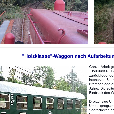
"Holzklasse"-Waggon nach Aufarbeitun
Ganze Arbeit ge
"Holzklasse". 
zurückliegende
intensiven Bea
Bremsanlage erh
Jahre. Die zei
Eindruck des W
Dreiachsige U
Umbauprogramm
Saarbrücken g